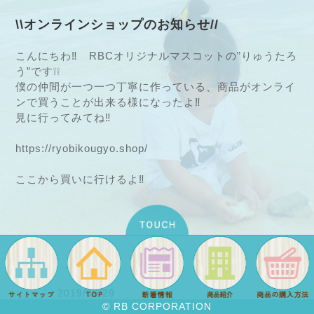
\\オンラインショップのお知らせ//
こんにちわ‼ RBCオリジナルマスコットの”りゅうたろ
う”です❕❕
僕の仲間が一つ一つ丁寧に作っている、商品がオンライ
ンで買うことが出来る様になったよ‼
見に行ってみてね‼
https://ryobikougyo.shop/
ここから買いに行けるよ‼
2019/09/29
© RB CORPORATION