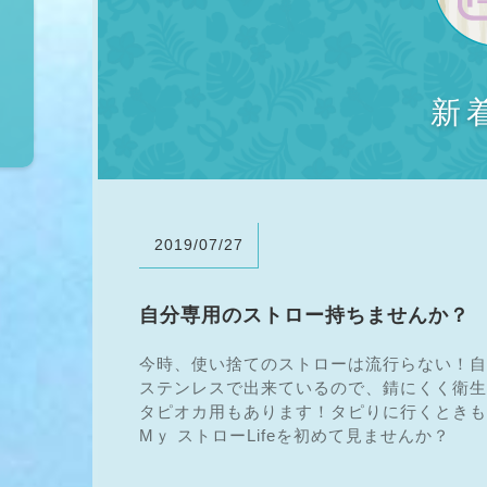
新
2019/07/27
自分専用のストロー持ちませんか？
今時、使い捨てのストローは流行らない！自
ステンレスで出来ているので、錆にくく衛生
タピオカ用もあります！タピりに行くときも
Mｙ ストローLifeを初めて見ませんか？